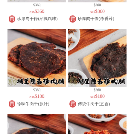
$360
$360
$360
$360
NT$
NT$
買
買
珍厚肉干條(紹興風味)
珍厚肉干條(檸香辣)
$360
$360
$180
$180
NT$
NT$
買
買
珍味牛肉干(原汁)
傳統牛肉干(五香)