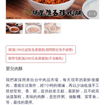
1
/
3
購滿1300元超取免運優惠(期間限定免手續費)
郵寄宅配滿2000元免運優惠(不含離島)
嬰兒肉酥
我們家採用來自台中肉品市場，每天現宰的新鮮後腿
肉，遵循古法製作，經7小時的燉滷，再以少油低溫手工
焙炒至乾、香、鬆，提供給老主顧，最新鮮，且不經高
油溫製程，美味的肉酥，是您拌粥、做飯糰、當零食...
等，最佳的選擇。