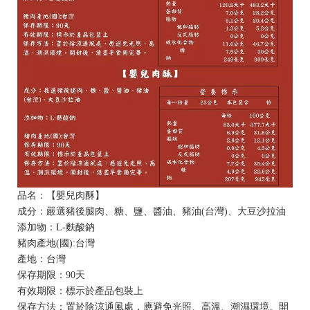
品名：【嬰兒肉酥】
成分：嚴選豬後腿肉、糖、鹽、醬油、豬油(台灣)、大豆沙拉油
添加物：L-麩酸鈉
豬肉產地(國):台灣
產地：台灣
保存期限：90天
有效期限：標示於產品包裝上
保存方法：置於陰涼通風處，應避免光照、高溫、潮濕環境。開