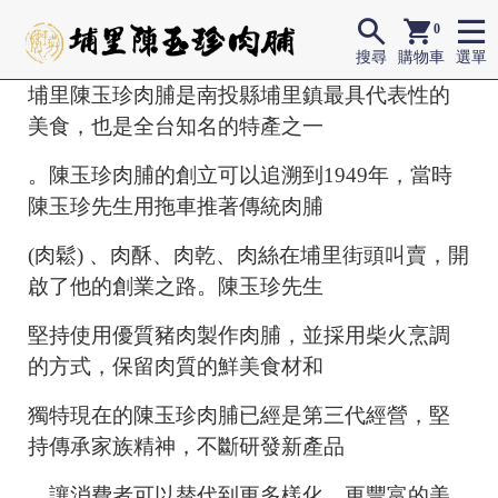
0
搜尋
購物車
選單
埔里陳玉珍肉脯是南投縣埔里鎮最具代表性的
美食，
也是全台知名的特產之一
。陳玉珍肉脯的創立可以追溯到1949年，當時
陳玉珍先生用拖車推著傳統肉脯
(肉鬆) 、肉酥、肉乾、肉絲在埔里街頭叫賣，開
啟了他的創業之路。陳玉珍先生
堅持使用優質豬肉製作肉脯，並採用柴火烹調
的方式，保留肉質的鮮美食材和
獨特
現在的陳玉珍肉脯已經是第三代經營，堅
持傳承家族精神，不斷研發新產品
，讓消費者可以替代到更多樣化、更豐富的美