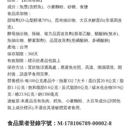
品名：【鱈魚香絲】
成分：魚漿(含鱈魚)、小麥麵粉、砂糖、食鹽
食品添加物：
甜味劑(D-山梨醇液70%)、昆布抽出物、大豆水解蛋白(非基因改
造)、
酵母抽出物、辣椒、複方品質改良劑(胺基乙酸、醋酸鈉(無水)、
魚抽出物、酵素製劑)、品質改良劑(焦磷酸鈉、多磷酸鈉)
產地：台灣
保存期限：360天
有效期限：標示於產品包裝上
保存方法：置於陰涼通風處，應避免光照、高溫、潮濕環境。開
封後，請盡早食用完畢。
營養標示:每100公克產品中 / 熱量332.7大卡 / 蛋白質20.8公克 / 脂
肪1.1公克 / 飽和脂肪0.6公克 / 反式脂肪0公克 / 碳水化合物59.9公
克 / 糖23.9公克 / 鈉1380毫克
過敏原:本產品含有魚肉、鱈魚、小麥麵粉、大豆等成分(詳閱包
裝上成分標示),不適合其過敏體質者食用。
食品業者登錄字號：M-178106789-00002-8