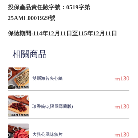
投保產品責任險字號：0519字第
25AML0001929號
保險期間:114年12月11日至115年12月11日
相關商品
130
雙層海苔夾心絲
NT$
130
珍香筋Q(限量隱藏版)
NT$
130
大豬公風味魚片
NT$