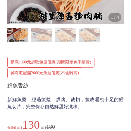
1
/
4
購滿1300元超取免運優惠(期間限定免手續費)
郵寄宅配滿2000元免運優惠(不含離島)
鱈魚香絲
新鮮魚漿，經過製漿、烘烤、裁切，製成嚼勁十足的鱈
魚切片，完整保存自然鮮甜好滋味。
130
180
會員價
NT$
NT$