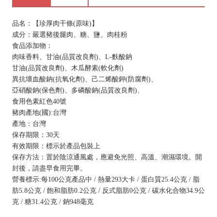
品名：【珍厚肉干條(原味)】
成分：嚴選豬後腿肉、糖、鹽、肉桂粉
食品添加物：
肉味香料、甘油(品質改良劑)、L-麩酸鈉
甘油(品質改良劑)、木瓜酵素(軟化劑)
異抗壞血酸鈉(抗氧化劑)、己二烯酸鉀(防腐劑)、
亞硝酸鈉(保色劑)、多磷酸鈉(品質改良劑)、
食用色素紅色40號
豬肉產地(國):台灣
產地：台灣
保存期限：30天
有效期限：標示於產品包裝上
保存方法：置於陰涼通風處，應避免光照、高溫、潮濕環境。開
封後，請盡早食用完畢。
營養標示:每100公克產品中 / 熱量293大卡 / 蛋白質25.4公克 / 脂
肪5.8公克 / 飽和脂肪0.2公克 / 反式脂肪0公克 / 碳水化合物34.9公
克 / 糖31.4公克 / 鈉948毫克