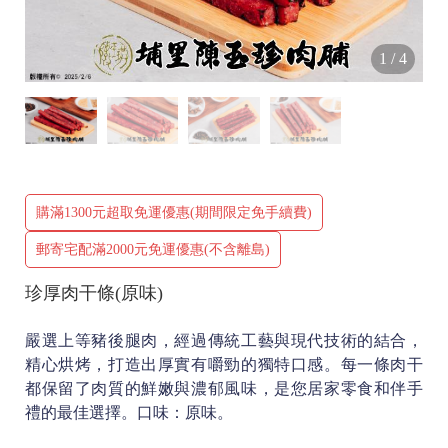
1
/
4
購滿1300元超取免運優惠(期間限定免手續費)
郵寄宅配滿2000元免運優惠(不含離島)
珍厚肉干條(原味)
嚴選上等豬後腿肉，經過傳統工藝與現代技術的結合，
精心烘烤，打造出厚實有嚼勁的獨特口感。每一條肉干
都保留了肉質的鮮嫩與濃郁風味，是您居家零食和伴手
禮的最佳選擇。口味：原味。