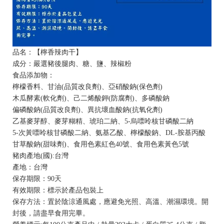
品名：【檸香辣肉干】
成分：嚴選豬後腿肉、糖、鹽、辣椒粉
食品添加物：
檸檬香料、甘油(品質改良劑)、亞硝酸鈉(保色劑)
木瓜酵素(軟化劑)、己二烯酸鉀(防腐劑)、多磷酸鈉
偏磷酸鈉(品質改良劑)、異抗壞血酸鈉(抗氧化劑)
乙基麥芽醇、麥芽糊精、琥珀二納、5-烏嘌呤核甘磷酸二納
5-次黃嘌呤核甘磷酸二納、氨基乙酸、檸檬酸鈉、DL-胺基丙酸
甘草酸鈉(甜味劑)、食用色素紅色40號、食用色素黃色5號
豬肉產地(國):台灣
產地：台灣
保存期限：90天
有效期限：標示於產品包裝上
保存方法：置於陰涼通風處，應避免光照、高溫、潮濕環境。開
封後，請盡早食用完畢。