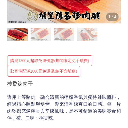
1
/
4
購滿1300元超取免運優惠(期間限定免手續費)
郵寄宅配滿2000元免運優惠(不含離島)
檸香辣肉干
選用上等豬肉，融合清新的檸檬香氣與獨特辣味醬料，
經過精心醃製與烘烤，帶來清香辣爽口的口感。每一片
肉乾都充滿檸香與辛辣風味，是不可錯過的美味零食和
伴手禮。口味：檸香辣。