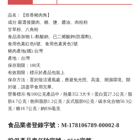
品名：【焙香豬肉角】
成分:嚴選後腿肉、糖、鹽、醬油、肉桂粉
甘草粉、八角粉
食品添加物:L-麩酸鈉、已二烯酸鉀(防腐劑)、
食用色素紅色6號、食用色素黃色5號
豬肉產地(國):台灣
產地：台灣
保存期限：180天
有效期限：標示於產品包裝上
保存方法：置於陰涼通風處，應避免光照、高溫、潮濕環境。開
封後，請盡早食用完畢。
營養標示:每100公克產品中 / 熱量352.3大卡 / 蛋白質27.2公克 / 脂
肪4.7公克 / 飽和脂肪1.2公克 / 反式脂肪0公克 / 碳水化合物50.3公
克 / 糖18.7公克 / 鈉836毫克
食品業者登錄字號：M-178106789-00002-8