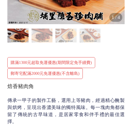
1
/
4
購滿1300元超取免運優惠(期間限定免手續費)
郵寄宅配滿2000元免運優惠(不含離島)
焙香豬肉角
傳承一甲子的製作工藝，選用上等豬肉，經過精心醃製
與烘烤，呈現出香濃美味的獨特風味。每一塊肉角都保
留了傳統的古早味道，是居家零食和伴手禮的最佳選
擇。