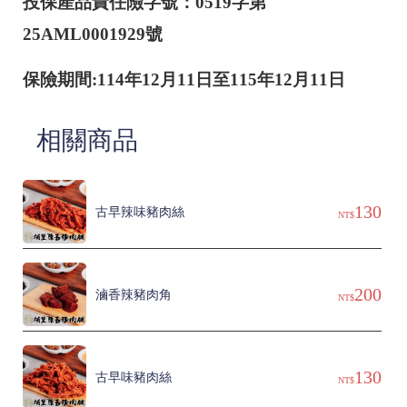
投保產品責任險字號：0519字第
25AML0001929號
保險期間:114年12月11日至115年12月11日
相關商品
130
古早辣味豬肉絲
NT$
200
滷香辣豬肉角
NT$
130
古早味豬肉絲
NT$