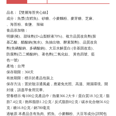
品名：【雙層海苔夾心絲】
成分：魚漿(含鱈魚)、砂糖、小麥麵粉、麥芽糖、芝麻、
、海苔粉、食鹽、 辣椒
食品添加物：
明膠(豬)、甜味劑(D-山梨醇液70%)、複方品質改良劑(胺
基乙酸、醋酸鈉(無水)、魚抽出物、酵素製劑)、品質改良
劑(焦磷酸鈉、多磷酸鈉)、大豆水解蛋白 (非基因改造)、
防腐劑(己二烯酸鉀)、著色劑(二氧化鈦、 黃色四號、藍
色一號)
產地：台灣
保存期限：360天
有效期限：標示於產品包裝上
保存方法：置於陰涼通風處，應避免光照、高溫、潮濕環境。開
封後，請盡早食用完畢。
營養標示:每100公克產品中 / 熱量366.2大卡 / 蛋白質18.3公克 / 脂
肪7.4公克 / 飽和脂肪1.2公克 / 反式脂肪0公克 / 碳水化合物56.6公
克 / 糖16.8公克 / 鈉780毫克
過敏原:本產品含有魚肉、鱈魚、小麥麵粉、大豆等成分(詳閱包