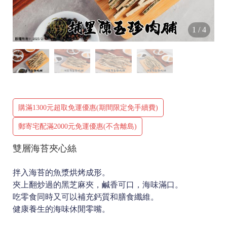
1
/
4
購滿1300元超取免運優惠(期間限定免手續費)
郵寄宅配滿2000元免運優惠(不含離島)
雙層海苔夾心絲
拌入海苔的魚漿烘烤成形。
夾上翻炒過的黑芝麻夾，鹹香可口，海味滿口。
吃零食同時又可以補充鈣質和膳食纖維。
健康養生的海味休閒零嘴。