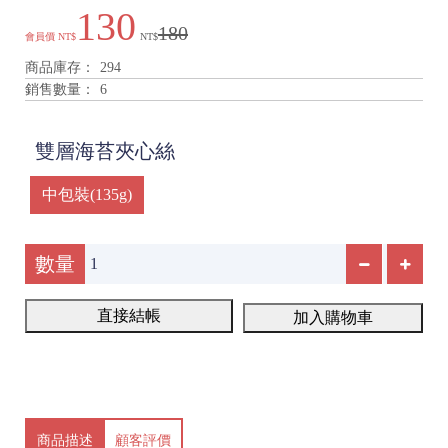
130
180
會員價
NT$
NT$
商品庫存：
294
銷售數量：
6
雙層海苔夾心絲
中包裝(135g)
數量
直接結帳
加入購物車
商品描述
顧客評價